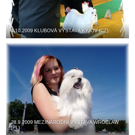
4.10.2009 KLUBOVÁ VÝSTAVA KYJOV (CZ)
28.9.2009 MEZINÁRODNÍ VÝSTAVA WROCLAW
(PL)