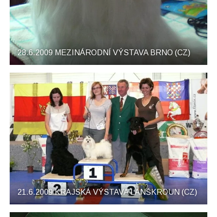
28.6.2009 MEZINÁRODNÍ VÝSTAVA BRNO (CZ)
21.6.2009 KRAJSKÁ VÝSTAVA LANŠKROUN (CZ)